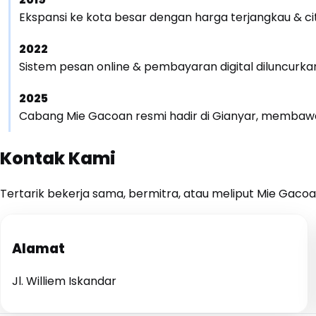
Ekspansi ke kota besar dengan harga terjangkau & cit
2022
Sistem pesan online & pembayaran digital diluncurk
Temukan Lebih Banyak
🪨
Link cepat ke halaman lainnya
2025
Cabang Mie Gacoan resmi hadir di Gianyar, membawa 
Server Error
Kontak Kami
403
Tertarik bekerja sama, bermitra, atau meliput Mie Gacoa
Forbidden
Alamat
You do not have permission to access this
document.
Jl. Williem Iskandar
That's what you can do